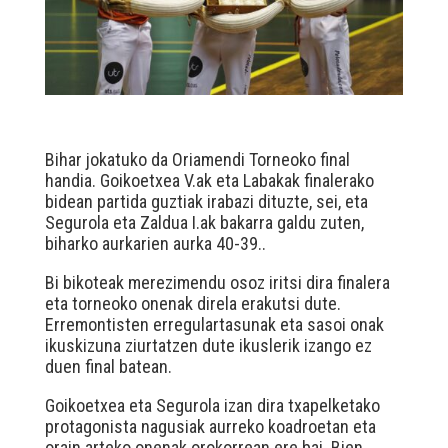
Bihar jokatuko da Oriamendi Torneoko final
handia. Goikoetxea V.ak eta Labakak finalerako
bidean partida guztiak irabazi dituzte, sei, eta
Segurola eta Zaldua I.ak bakarra galdu zuten,
biharko aurkarien aurka 40-39..
Bi bikoteak merezimendu osoz iritsi dira finalera
eta torneoko onenak direla erakutsi dute.
Erremontisten erregulartasunak eta sasoi onak
ikuskizuna ziurtatzen dute ikuslerik izango ez
duen final batean.
Goikoetxea eta Segurola izan dira txapelketako
protagonista nagusiak aurreko koadroetan eta
orain arteko onenak orokorrean ere bai. Bien