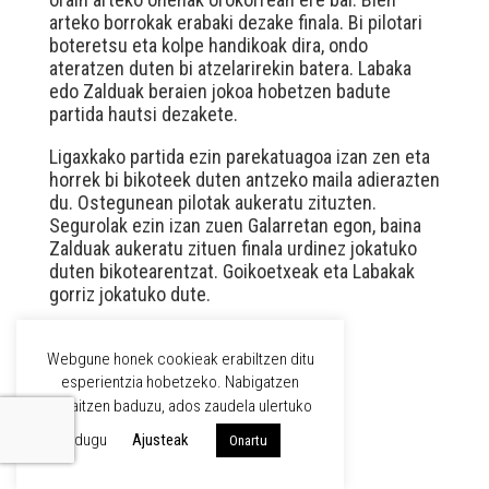
arteko borrokak erabaki dezake finala. Bi pilotari
boteretsu eta kolpe handikoak dira, ondo
ateratzen duten bi atzelarirekin batera. Labaka
edo Zalduak beraien jokoa hobetzen badute
partida hautsi dezakete.
Ligaxkako partida ezin parekatuagoa izan zen eta
horrek bi bikoteek duten antzeko maila adierazten
du. Ostegunean pilotak aukeratu zituzten.
Segurolak ezin izan zuen Galarretan egon, baina
Zalduak aukeratu zituen finala urdinez jokatuko
duten bikotearentzat. Goikoetxeak eta Labakak
gorriz jokatuko dute.
Webgune honek cookieak erabiltzen ditu
WPML
esperientzia hobetzeko. Nabigatzen
jarraitzen baduzu, ados zaudela ulertuko
EUS
dugu
Ajusteak
Onartu