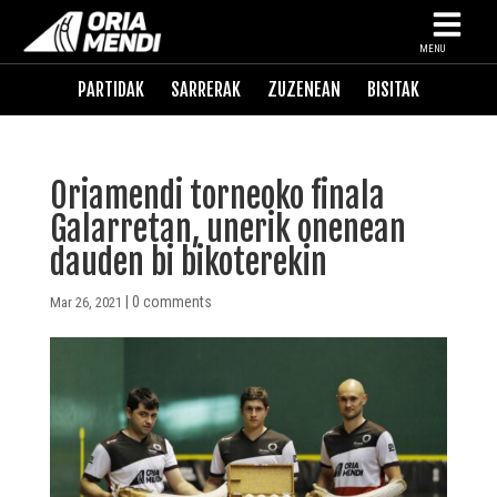
MENU
PARTIDAK
SARRERAK
ZUZENEAN
BISITAK
Oriamendi torneoko finala
Galarretan, unerik onenean
dauden bi bikoterekin
|
0 comments
Mar 26, 2021