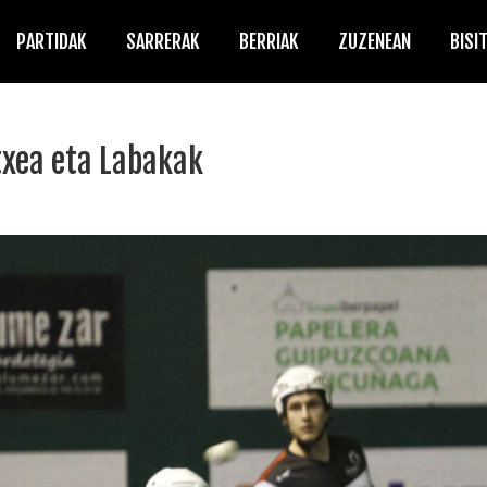
PARTIDAK
SARRERAK
BERRIAK
ZUZENEAN
BISI
txea eta Labakak