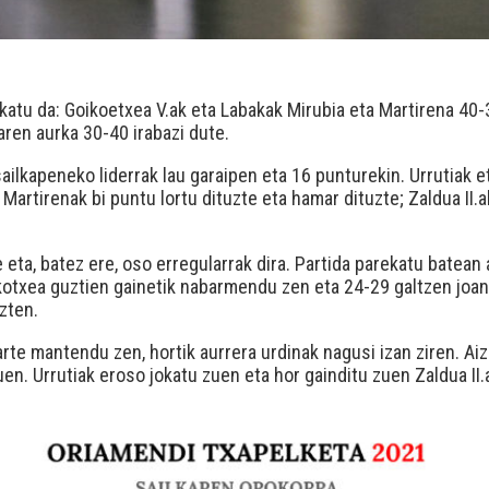
okatu da: Goikoetxea V.ak eta Labakak Mirubia eta Martirena 40-
garen aurka 30-40 irabazi dute.
ailkapeneko liderrak lau garaipen eta 16 punturekin. Urrutiak e
 Martirenak bi puntu lortu dituzte eta hamar dituzte; Zaldua II.
e eta, batez ere, oso erregularrak dira. Partida parekatu batea
otxea guztien gainetik nabarmendu zen eta 24-29 galtzen joan 
zten.
arte mantendu zen, hortik aurrera urdinak nagusi izan ziren. A
uen. Urrutiak eroso jokatu zuen eta hor gainditu zuen Zaldua II