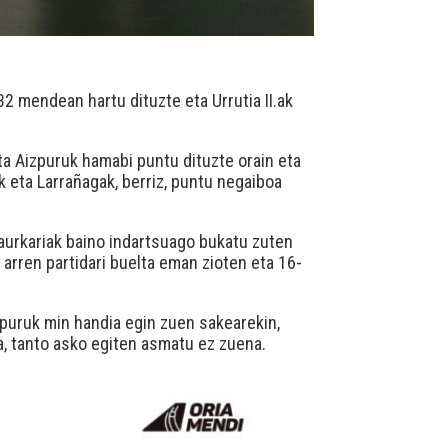
32 mendean hartu dituzte eta Urrutia II.ak
ta Aizpuruk hamabi puntu dituzte orain eta
ak eta Larrañagak, berriz, puntu negaiboa
n aurkariak baino indartsuago bukatu zuten
arren partidari buelta eman zioten eta 16-
izpuruk min handia egin zuen sakearekin,
.a, tanto asko egiten asmatu ez zuena.