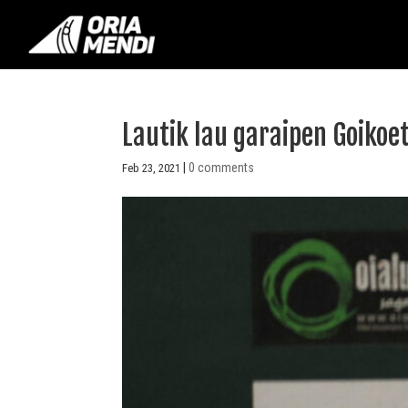
Lautik lau garaipen Goikoe
|
0 comments
Feb 23, 2021