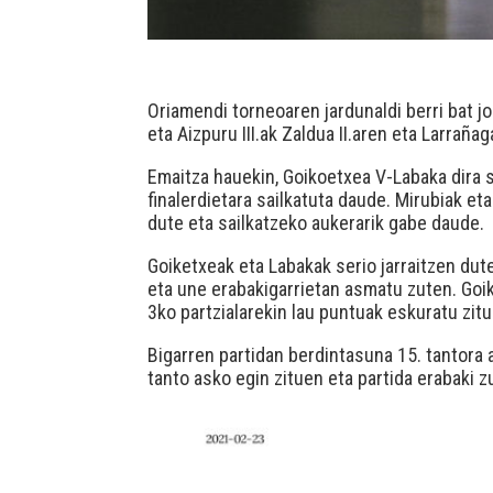
Oriamendi torneoaren jardunaldi berri bat j
eta Aizpuru III.ak Zaldua II.aren eta Larraña
Emaitza hauekin, Goikoetxea V-Labaka dira s
finalerdietara sailkatuta daude. Mirubiak eta
dute eta sailkatzeko aukerarik gabe daude.
Goiketxeak eta Labakak serio jarraitzen dut
eta une erabakigarrietan asmatu zuten. Goik
3ko partzialarekin lau puntuak eskuratu zitu
Bigarren partidan berdintasuna 15. tantora 
tanto asko egin zituen eta partida erabaki z