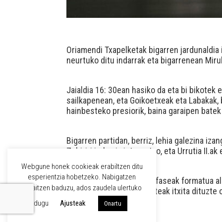
Oriamendi Txapelketak bigarren jardunaldia 
neurtuko ditu indarrak eta bigarrenean Mirubi
Jaialdia 16: 30ean hasiko da eta bi bikotek
sailkapenean, eta Goikoetxeak eta Labakak, b
hainbesteko presiorik, baina garaipen batek f
Bigarren partidan, berriz, lehia galezina iza
Zubiriri irabazi zieten, atzo, eta Urrutia II.a
Webgune honek cookieak erabiltzen ditu
esperientzia hobetzeko. Nabigatzen
Gogoratu behar da lehen faseak formatua ald
jarraitzen baduzu, ados zaudela ulertuko
pasatzen direla. Zaleek ateak itxita dituzte 
dugu
Ajusteak
Onartu