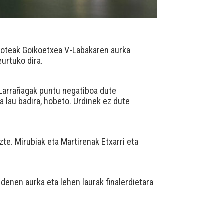
bikoteak Goikoetxea V-Labakaren aurka
eurtuko dira.
a Larrañagak puntu negatiboa dute
a lau badira, hobeto. Urdinek ez dute
uzte. Mirubiak eta Martirenak Etxarri eta
denen aurka eta lehen laurak finalerdietara