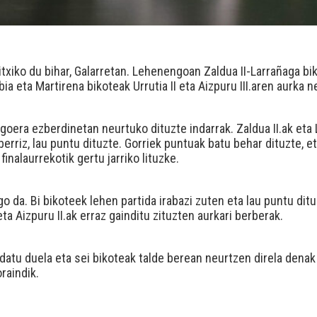
itxiko du bihar, Galarretan. Lehenengoan Zaldua II-Larrañaga 
a eta Martirena bikoteak Urrutia II eta Aizpuru III.aren aurka n
 egoera ezberdinetan neurtuko dituzte indarrak. Zaldua II.ak et
erriz, lau puntu dituzte. Gorriek puntuak batu behar dituzte, et
inalaurrekotik gertu jarriko lituzke.
ngo da. Bi bikoteek lehen partida irabazi zuten eta lau puntu dit
k eta Aizpuru II.ak erraz gainditu zituzten aurkari berberak.
atu duela eta sei bikoteak talde berean neurtzen direla denak 
oraindik.