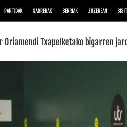
PARTIDAK
SARRERAK
BERRIAK
ZUZENEAN
BISI
har Oriamendi Txapelketako bigarren jar