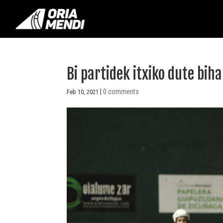
Bi partidek itxiko dute bi
|
0 comments
Feb 10, 2021