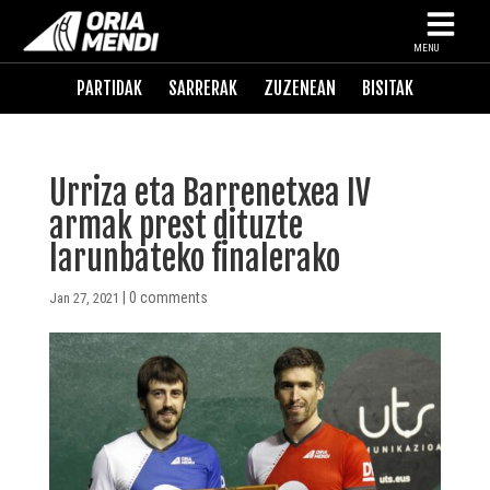
MENU
PARTIDAK
SARRERAK
ZUZENEAN
BISITAK
Urriza eta Barrenetxea IV
armak prest dituzte
larunbateko finalerako
|
0 comments
Jan 27, 2021