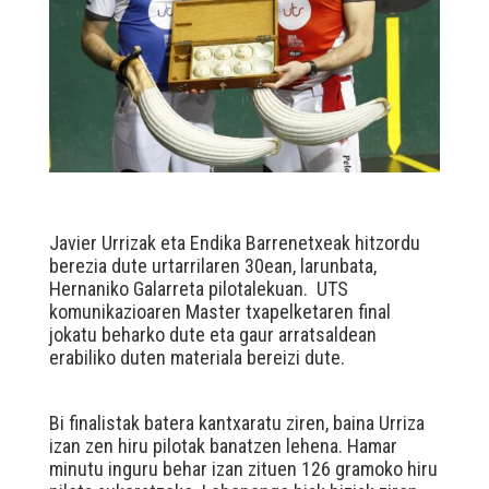
Javier Urrizak eta Endika Barrenetxeak hitzordu
berezia dute urtarrilaren 30ean, larunbata,
Hernaniko Galarreta pilotalekuan. UTS
komunikazioaren Master txapelketaren final
jokatu beharko dute eta gaur arratsaldean
erabiliko duten materiala bereizi dute.
Bi finalistak batera kantxaratu ziren, baina Urriza
izan zen hiru pilotak banatzen lehena. Hamar
minutu inguru behar izan zituen 126 gramoko hiru