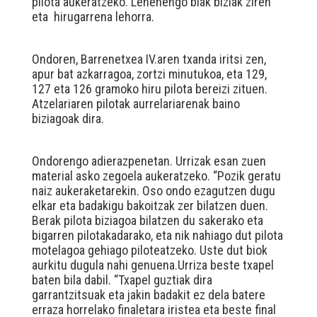
pilota aukeratzeko. Lehenengo biak biziak ziren
eta hirugarrena lehorra.
Ondoren, Barrenetxea IV.aren txanda iritsi zen,
apur bat azkarragoa, zortzi minutukoa, eta 129,
127 eta 126 gramoko hiru pilota bereizi zituen.
Atzelariaren pilotak aurrelariarenak baino
biziagoak dira.
Ondorengo adierazpenetan. Urrizak esan zuen
material asko zegoela aukeratzeko. “Pozik geratu
naiz aukeraketarekin. Oso ondo ezagutzen dugu
elkar eta badakigu bakoitzak zer bilatzen duen.
Berak pilota biziagoa bilatzen du sakerako eta
bigarren pilotakadarako, eta nik nahiago dut pilota
motelagoa gehiago piloteatzeko. Uste dut biok
aurkitu dugula nahi genuena.Urriza beste txapel
baten bila dabil. “Txapel guztiak dira
garrantzitsuak eta jakin badakit ez dela batere
erraza horrelako finaletara iristea eta beste final