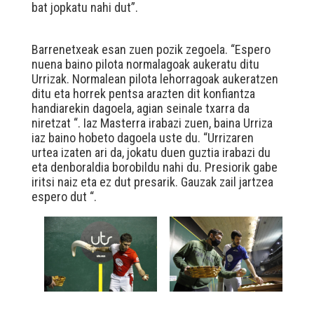
bat jopkatu nahi dut”.
Barrenetxeak esan zuen pozik zegoela. “Espero
nuena baino pilota normalagoak aukeratu ditu
Urrizak. Normalean pilota lehorragoak aukeratzen
ditu eta horrek pentsa arazten dit konfiantza
handiarekin dagoela, agian seinale txarra da
niretzat “. Iaz Masterra irabazi zuen, baina Urriza
iaz baino hobeto dagoela uste du. “Urrizaren
urtea izaten ari da, jokatu duen guztia irabazi du
eta denboraldia borobildu nahi du. Presiorik gabe
iritsi naiz eta ez dut presarik. Gauzak zail jartzea
espero dut “.