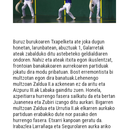
Buruz burukoaren Txapelketa ate joka dugun
honetan, larunbatean, abuztuak 1, Galarretak
ateak zabalduko ditu astebeteko geldialdiaren
ondoren. Nahiz eta ateak itxita egon ikuslentzat,
frontoian banakakoaren aurrekoaren partiduak
jokatu dira modu pribatuan. Bost erremontista bi
multzotan egon dira banatuak.Lehenengo
multzoan Zaldua II.a azkenean ez da aritu eta
Aizpuru III.ak Labaka gainditu zuen. Honela,
azpeitiarra hurrengo fasera sailkatu da eta bertan
Juanenea eta Zubiri izango ditu aurkari. Bigarren
multzoan Zaldua eta Urrutia II.ak elkarren aurkako
partiduan erabakiko dute nor pasako den
hurrengo fasera. Etxarri kanpoan geratu da.
Irabazlea Larrañaga eta Segurolaren aurka ariko