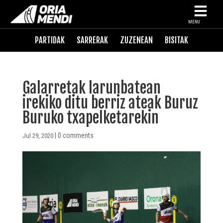
MENU
PARTIDAK
SARRERAK
ZUZENEAN
BISITAK
Galarretak larunbatean
irekiko ditu berriz ateak Buruz
Buruko txapelketarekin
|
0 comments
Jul 29, 2020