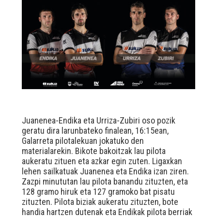
Juanenea-Endika eta Urriza-Zubiri oso pozik
geratu dira larunbateko finalean, 16:15ean,
Galarreta pilotalekuan jokatuko den
materialarekin. Bikote bakoitzak lau pilota
aukeratu zituen eta azkar egin zuten. Ligaxkan
lehen sailkatuak Juanenea eta Endika izan ziren.
Zazpi minututan lau pilota banandu zituzten, eta
128 gramo hiruk eta 127 gramoko bat pisatu
zituzten. Pilota biziak aukeratu zituzten, bote
handia hartzen dutenak eta Endikak pilota berriak