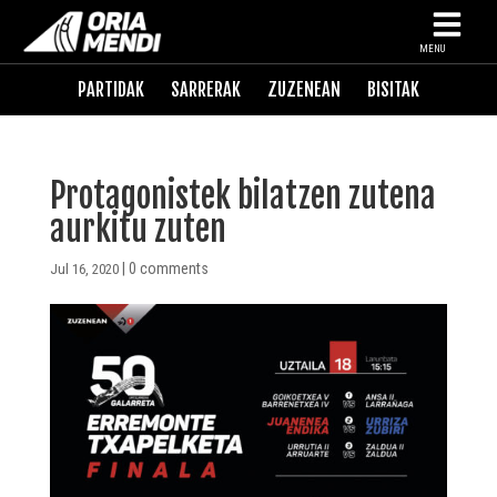
MENU
PARTIDAK
SARRERAK
ZUZENEAN
BISITAK
Protagonistek bilatzen zutena
aurkitu zuten
|
0 comments
Jul 16, 2020