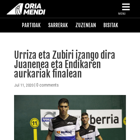
MENU
PARTIDAK
SARRERAK
ZUZENEAN
BISITAK
Urriza eta Zubiri izango dira
Juanenea eta Endikaren
aurkariak finalean
|
0 comments
Jul 11, 2020