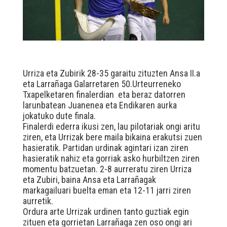
Urriza eta Zubirik 28-35 garaitu zituzten Ansa II.a
eta Larrañaga Galarretaren 50.Urteurreneko
Txapelketaren finalerdian eta beraz datorren
larunbatean Juanenea eta Endikaren aurka
jokatuko dute finala.
Finalerdi ederra ikusi zen, lau pilotariak ongi aritu
ziren, eta Urrizak bere maila bikaina erakutsi zuen
hasieratik. Partidan urdinak agintari izan ziren
hasieratik nahiz eta gorriak asko hurbiltzen ziren
momentu batzuetan. 2-8 aurreratu ziren Urriza
eta Zubiri, baina Ansa eta Larrañagak
markagailuari buelta eman eta 12-11 jarri ziren
aurretik.
Ordura arte Urrizak urdinen tanto guztiak egin
zituen eta gorrietan Larrañaga zen oso ongi ari