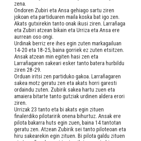
zena.
Ondoren Zubiri eta Ansa gehiago sartu ziren
jokoan eta partiduaren maila koska bat igo zen.
Akats gutxirekin tanto onak ikusi ziren. Larrañaga
eta Zubiri atzean bikain eta Urriza eta Ansa ere
aurrean oso ongi.
Urdinak berriz ere ihes egin zuten markagailuan
14-20 eta 18-25, baina gorriek ez zuten etsitzen.
Ansak atzean min egiten hasi zen eta
Larrañagaren sakeari esker tanto batera hurbildu
ziren 28-29.
Orduan iritsi zen partiduko gakoa. Larrañagaren
sakea motz geratu zen eta akats horri garesti
ordaindu zuten. Zubirik sakea hartu zuen eta
amaiera bitarte tanto gutziak urdinen aldera erori
ziren.
Urrizak 23 tanto eta bi akats egin zituen
finalerdiko pilotaririk onena bihurtuz. Ansak ere
pilota bakarra huts egin zuen, baina 14 tantotan
geratu zen. Atzean Zubirik sei tanto piloteoan eta
hiru sakearekin egin zituen. Bi pilota galdu zituen