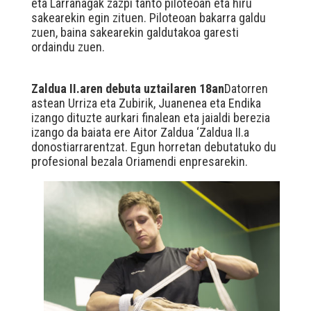
eta Larrañagak zazpi tanto piloteoan eta hiru
sakearekin egin zituen. Piloteoan bakarra galdu
zuen, baina sakearekin galdutakoa garesti
ordaindu zuen.
Zaldua II.aren debuta uztailaren 18an
Datorren
astean Urriza eta Zubirik, Juanenea eta Endika
izango dituzte aurkari finalean eta jaialdi berezia
izango da baiata ere Aitor Zaldua ‘Zaldua II.a
donostiarrarentzat. Egun horretan debutatuko du
profesional bezala Oriamendi enpresarekin.