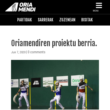
MENU
PARTIDAK
SARRERAK
ZUZENEAN
BISITAK
Oriamendiren proiektu berria.
|
0 comments
Jun 7, 2020