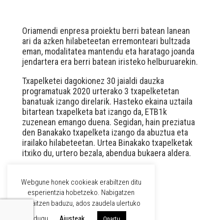
Oriamendi enpresa proiektu berri batean lanean
ari da azken hilabeteetan erremonteari bultzada
eman, modalitatea mantendu eta haratago joanda
jendartera era berri batean iristeko helburuarekin.
Txapelketei dagokionez 30 jaialdi dauzka
programatuak 2020 urterako 3 txapelketetan
banatuak izango direlarik. Hasteko ekaina uztaila
bitartean txapelketa bat izango da, ETB1k
zuzenean emango duena. Segidan, hain preziatua
den Banakako txapelketa izango da abuztua eta
irailako hilabeteetan. Urtea Binakako txapelketak
itxiko du, urtero bezala, abendua bukaera aldera.
Webgune honek cookieak erabiltzen ditu
WPML
esperientzia hobetzeko. Nabigatzen
jarraitzen baduzu, ados zaudela ulertuko
EUS
CAST
dugu
Ajusteak
Onartu