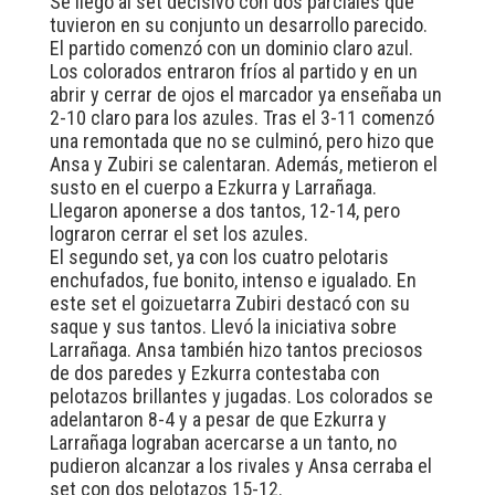
Se llegó al set decisivo con dos parciales que
tuvieron en su conjunto un desarrollo parecido.
El partido comenzó con un dominio claro azul.
Los colorados entraron fríos al partido y en un
abrir y cerrar de ojos el marcador ya enseñaba un
2-10 claro para los azules. Tras el 3-11 comenzó
una remontada que no se culminó, pero hizo que
Ansa y Zubiri se calentaran. Además, metieron el
susto en el cuerpo a Ezkurra y Larrañaga.
Llegaron aponerse a dos tantos, 12-14, pero
lograron cerrar el set los azules.
El segundo set, ya con los cuatro pelotaris
enchufados, fue bonito, intenso e igualado. En
este set el goizuetarra Zubiri destacó con su
saque y sus tantos. Llevó la iniciativa sobre
Larrañaga. Ansa también hizo tantos preciosos
de dos paredes y Ezkurra contestaba con
pelotazos brillantes y jugadas. Los colorados se
adelantaron 8-4 y a pesar de que Ezkurra y
Larrañaga lograban acercarse a un tanto, no
pudieron alcanzar a los rivales y Ansa cerraba el
set con dos pelotazos 15-12.