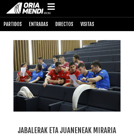
MENU
PARTIDOS
ENTRADAS
DIRECTOS
VISITAS
JABALERAK ETA JUANENEAK MIRARIA