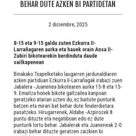
BEHAR DUTE AZKEN BI PARTIDETAN
2 diciembre, 2025
8-15 eta 9-15 galdu zuten Ezkurra II-
Larrañagaren aurka eta hauek orain Ansa II-
Zubiri bikotearekin berdinduta daude
sailkapenean
Binakako Txapelketako laugarren jardunaldiaren
azken partiduan Ezkurra II-Larrañagak irabazi zuen
Jabalera -Juanenea bikotearen aurka 15-8 eta 15-
9. Emaitza honek bikote galtzailea kanpoan
geratzeko atarian uzten du, ez baitute punturik
batzen eta mirari bat behar dute finalerdietara
pasatzeko. Hirugarrenek, Aldabe -Azpirozek 8
puntu dituzte eta negatiboan edo ez dute
punturik lortu behar. Jabalerak eta Juaneneak 2-0
irabazi behar dituzte geratzen zaizkien bi