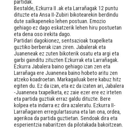
partidak.
Bestalde, Ezkurra II .ak eta Larrañagak 12 puntu
dituzte eta Ansa II-Zubiri bikotearekin berdindu
dute sailkapeneko lehen postuan. Emozio
gehiago ez dago eskatzerik lehen hiru postuetan
eta dena oso irekita dago.
Partidari dagokionez, sentsazioak txapelketa
guztiko berberak izan ziren. Jabalerak eta
Juaneneak ez zuten bikoterik osatu eta argi eta
garbi gainditu zituzten Ezkurrak eta Larrañagak.
Ezkurra Jabalera baino gehiago izan zen eta
Larrañaga ere Juanenea baino hobeto aritu zen
atzeko koadroetan. Markagailuak bere kabuz hitz
egiten du. Ez da izan, eta ez da izaten ari, Jabalera
-Juanenea txapelketa, ez zaie ezer ere ez irteten
eta partida guztiak erraz galdu dituzte. Bere
kolpea eta indarra ez dira azaleratu. Ezkurra II-
Larrañagaren erregulartasuna eta lan ona, ordea,
agerikoa da partida guztietan. Sendoak dira eta
esperientzia nabaritzen da pilotakada bakoitzean.