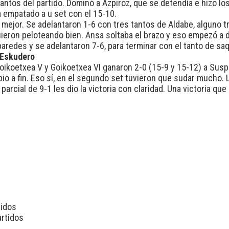
tantos del partido. Dominó a Azpiroz, que se defendía e hizo lo
a empatado a u set con el 15-10.
n mejor. Se adelantaron 1-6 con tres tantos de Aldabe, alguno t
guieron peloteando bien. Ansa soltaba el brazo y eso empezó a d
paredes y se adelantaron 7-6, para terminar con el tanto de saq
 Eskudero
ikoetxea V y Goikoetxea VI ganaron 2-0 (15-9 y 15-12) a Susp
pio a fin. Eso sí, en el segundo set tuvieron que sudar mucho.
n parcial de 9-1 les dio la victoria con claridad. Una victoria q
tidos
artidos
s