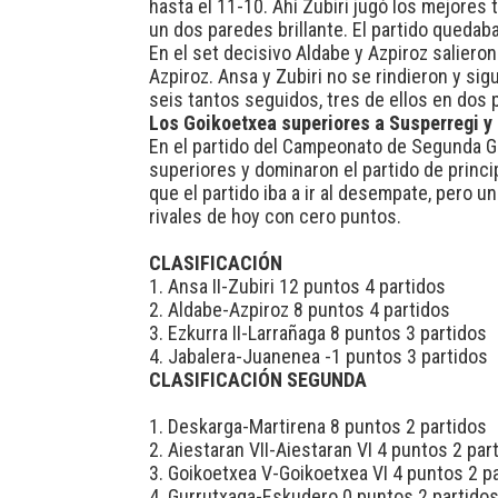
hasta el 11-10. Ahí Zubiri jugó los mejores 
un dos paredes brillante. El partido quedab
En el set decisivo Aldabe y Azpiroz saliero
Azpiroz. Ansa y Zubiri no se rindieron y si
seis tantos seguidos, tres de ellos en dos 
Los Goikoetxea superiores a Susperregi y
En el partido del Campeonato de Segunda Go
superiores y dominaron el partido de princi
que el partido iba a ir al desempate, pero u
rivales de hoy con cero puntos.
CLASIFICACIÓN
1. Ansa II-Zubiri 12 puntos 4 partidos
2. Aldabe-Azpiroz 8 puntos 4 partidos
3. Ezkurra II-Larrañaga 8 puntos 3 partidos
4. Jabalera-Juanenea -1 puntos 3 partidos
CLASIFICACIÓN SEGUNDA
1. Deskarga-Martirena 8 puntos 2 partidos
2. Aiestaran VII-Aiestaran VI 4 puntos 2 par
3. Goikoetxea V-Goikoetxea VI 4 puntos 2 p
4. Gurrutxaga-Eskudero 0 puntos 2 partido