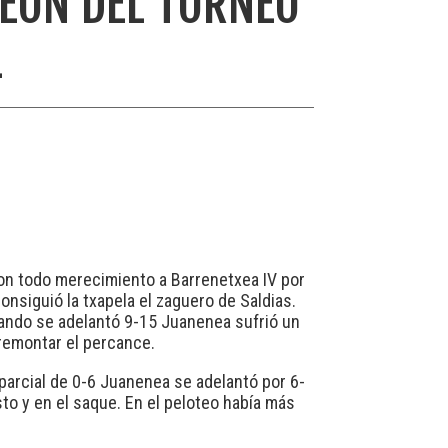
PEÓN DEL TORNEO
L
con todo merecimiento a Barrenetxea IV por
nsiguió la txapela el zaguero de Saldias.
uando se adelantó 9-15 Juanenea sufrió un
 remontar el percance.
parcial de 0-6 Juanenea se adelantó por 6-
sto y en el saque. En el peloteo había más