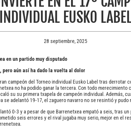
NVIERTE EN EL 17º CAM
INDIVIDUAL EUSKO LABE
28 septiembre, 2025
xea en un partido muy disputado
, pero aún así ha dado la vuelta al dolor
gran campeón del Torneo individual Eusko Label tras derrotar 
netxea no ha podido ganar la tercera. Con todo merecimiento co
 caló su su primera txapela de campeón individual. Además, c
xea se adelantó 19-17, el zaguero navarro no se resintió y pudo
antó 0-3 y a pesar de que Barrenetxea empató a seis, tras un 
metido seis errores y el rival jugaba muy serio, mejor en el re
arrenetxea.