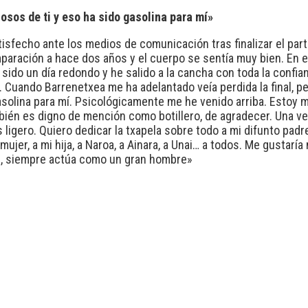
sos de ti y eso ha sido gasolina para mí»
sfecho ante los medios de comunicación tras finalizar el part
mparación a hace dos años y el cuerpo se sentía muy bien. En 
sido un día redondo y he salido a la cancha con toda la confi
s. Cuando Barrenetxea me ha adelantado veía perdida la final, 
solina para mí. Psicológicamente me he venido arriba. Estoy m
mbién es digno de mención como botillero, de agradecer. Una 
 ligero. Quiero dedicar la txapela sobre todo a mi difunto pad
i mujer, a mi hija, a Naroa, a Ainara, a Unai… a todos. Me gustar
él, siempre actúa como un gran hombre»