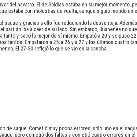
avor del navarro. El de Saldias estaba en su mejor momento, per
 que estaba con molestias de vuelta, aunque siguió metido en el
l saque y gracias a ello fue reduciendo la desventaja. Además,
e el partido iba a caer de su lado. Sin embargo, Juanenea no qu
aba tanto y sacó lo mejor de sí mismo. Empató a 20 y se puso 2
ltimos tantos. Empataron a 25, a 26 y a 27 y los últimos cuatro 
enea. El 27-30 reflejó lo que se vio en la cancha.
nco de saque. Cometió muy pocos errores, sólo uno en el saque
e saque, pero cometió dos faltas y cometió cuatro errores en e