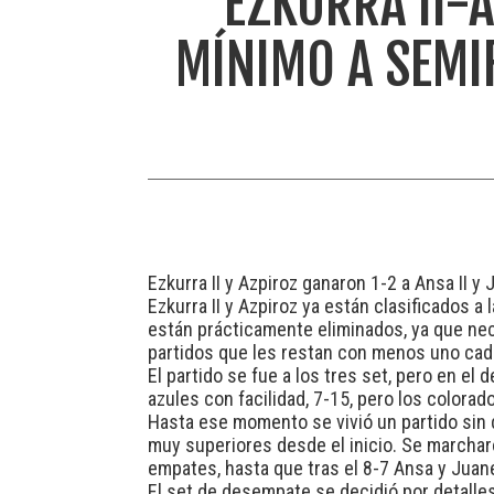
EZKURRA II-
MÍNIMO A SEMIF
Ezkurra II y Azpiroz ganaron 1-2 a Ansa II
Ezkurra II y Azpiroz ya están clasificados a
están prácticamente eliminados, ya que nec
partidos que les restan con menos uno cada
El partido se fue a los tres set, pero en el
azules con facilidad, 7-15, pero los colora
Hasta ese momento se vivió un partido sin 
muy superiores desde el inicio. Se marcha
empates, hasta que tras el 8-7 Ansa y Juane
El set de desempate se decidió por detalles