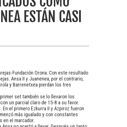
FICADOS COMO
ENEA ESTÁN CASI
arejas-Fundación Orona. Con este resultado
ejas. Ansa II y Juanenea, por el contrario,
rola y Barrenetxea pierdan los tres
 primer set también se lo llevaron los
on un parcial claro de 15-8 a su favor.
En el primero Ezkurra II y Azpiroz fueron
comenzó más igualado y con constantes
s en el marcador.
e Ansa no acertó a llevar. Después un tanto