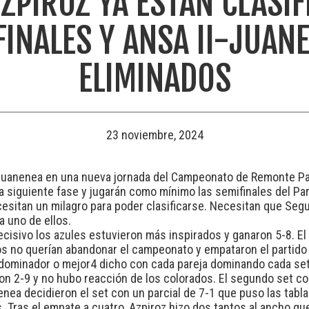
AZPIROZ YA ESTÁN CLASI
INALES Y ANSA II-JUAN
ELIMINADOS
23 noviembre, 2024
 y Juanenea en una nueva jornada del Campeonato de Remonte P
 la siguiente fase y jugarán como mínimo las semifinales del Par
esitan un milagro para poder clasificarse. Necesitan que Segu
 uno de ellos.
 decisivo los azules estuvieron más inspirados y ganaron 5-8. El
dos no querían abandonar el campeonato y empataron el partido c
dominador o mejor4 dicho con cada pareja dominando cada set. 
ron 2-9 y no hubo reacción de los colorados. El segundo set 
nea decidieron el set con un parcial de 7-1 que puso las tabla
. Tras el empate a cuatro, Azpiroz hizo dos tantos al ancho qu