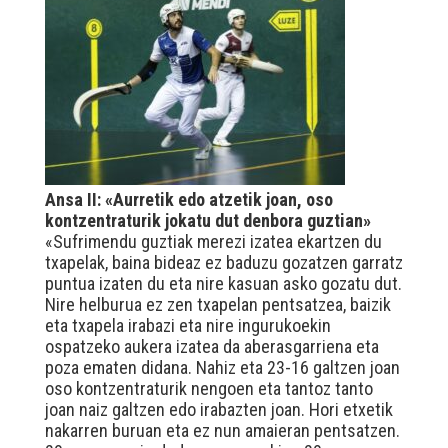
Ansa II: «Aurretik edo atzetik joan, oso
kontzentraturik jokatu dut denbora guztian»
«Sufrimendu guztiak merezi izatea ekartzen du
txapelak, baina bideaz ez baduzu gozatzen garratz
puntua izaten du eta nire kasuan asko gozatu dut.
Nire helburua ez zen txapelan pentsatzea, baizik
eta txapela irabazi eta nire ingurukoekin
ospatzeko aukera izatea da aberasgarriena eta
poza ematen didana. Nahiz eta 23-16 galtzen joan
oso kontzentraturik nengoen eta tantoz tanto
joan naiz galtzen edo irabazten joan. Hori etxetik
nakarren buruan eta ez nun amaieran pentsatzen.