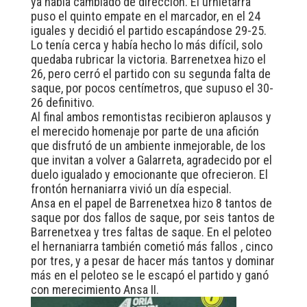
ya había cambiado de dirección. El urnietarra
puso el quinto empate en el marcador, en el 24
iguales y decidió el partido escapándose 29-25.
Lo tenía cerca y había hecho lo más difícil, solo
quedaba rubricar la victoria. Barrenetxea hizo el
26, pero cerró el partido con su segunda falta de
saque, por pocos centímetros, que supuso el 30-
26 definitivo.
Al final ambos remontistas recibieron aplausos y
el merecido homenaje por parte de una afición
que disfrutó de un ambiente inmejorable, de los
que invitan a volver a Galarreta, agradecido por el
duelo igualado y emocionante que ofrecieron. El
frontón hernaniarra vivió un día especial.
Ansa en el papel de Barrenetxea hizo 8 tantos de
saque por dos fallos de saque, por seis tantos de
Barrenetxea y tres faltas de saque. En el peloteo
el hernaniarra también cometió más fallos , cinco
por tres, y a pesar de hacer más tantos y dominar
más en el peloteo se le escapó el partido y ganó
con merecimiento Ansa II.