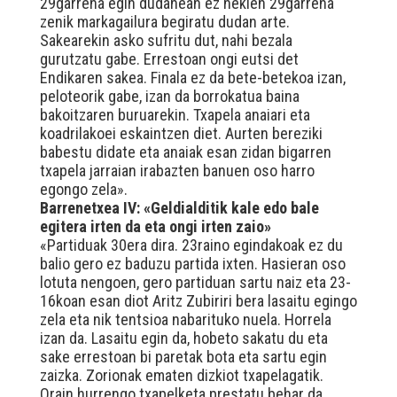
29garrena egin dudanean ez nekien 29garrena
zenik markagailura begiratu dudan arte.
Sakearekin asko sufritu dut, nahi bezala
gurutzatu gabe. Errestoan ongi eutsi det
Endikaren sakea. Finala ez da bete-betekoa izan,
peloteorik gabe, izan da borrokatua baina
bakoitzaren buruarekin. Txapela anaiari eta
koadrilakoei eskaintzen diet. Aurten bereziki
babestu didate eta anaiak esan zidan bigarren
txapela jarraian irabazten banuen oso harro
egongo zela».
Barrenetxea IV: «Geldialditik kale edo bale
egitera irten da eta ongi irten zaio»
«Partiduak 30era dira. 23raino egindakoak ez du
balio gero ez baduzu partida ixten. Hasieran oso
lotuta nengoen, gero partiduan sartu naiz eta 23-
16koan esan diot Aritz Zubiriri bera lasaitu egingo
zela eta nik tentsioa nabarituko nuela. Horrela
izan da. Lasaitu egin da, hobeto sakatu du eta
sake errestoan bi paretak bota eta sartu egin
zaizka. Zorionak ematen dizkiot txapelagatik.
Orain hurrengo txapelketa prestatu behar da.