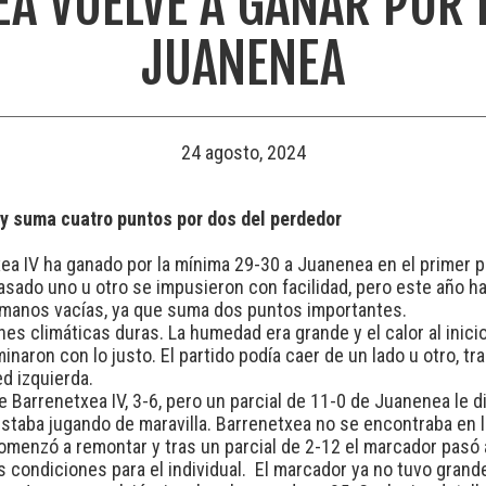
A VUELVE A GANAR POR 
JUANENEA
24 agosto, 2024
 y suma cuatro puntos por dos del perdedor
a IV ha ganado por la mínima 29-30 a Juanenea en el primer par
asado uno u otro se impusieron con facilidad, pero este año h
 manos vacías, ya que suma dos puntos importantes.
es climáticas duras. La humedad era grande y el calor al inici
inaron con lo justo. El partido podía caer de un lado u otro, t
ed izquierda.
e Barrenetxea IV, 3-6, pero un parcial de 11-0 de Juanenea le 
estaba jugando de maravilla. Barrenetxea no se encontraba en 
comenzó a remontar y tras un parcial de 2-12 el marcador pasó 
condiciones para el individual. El marcador ya no tuvo grande