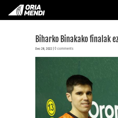
Biharko Binakako finalak ez
|
0 comments
Dec 28, 2022