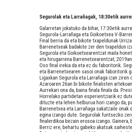
Segurolak eta Larrañagak, 18:30etik aurre
Galarretan jokatuko da bihar, 17:30etik aur
Segurola-Larrañaga eta Goikoetxea V-Barren
Final berria da eta bikote txapeldunak Urriz
Barrenetxeak badakite zer den txapeldun iz
Segurola eta Goikoetxearentzat maila honeta
eta hirugarrena Barrenetxearentzat, 2019an b
Oso final irekia da eta ez du faboritorik. S
eta Barrenetxearen sasoi onak faboritorik ga
Ligaxkan Segurola eta Larrañaga izan ziren o
Azaroaren 26an bi bikote finalisten artekoa
Aurrekari ona da, baina finala finala da. P
Horrelako partidetan esperientziarik ez dut
dituzte eta lehen helburua hori izango da, pa
Barrenetxea eta Larrañaga sakatzaile onak 
egina izango dute. Segurolak funtsezko zer
finalerdikoa bezain erosoa izango. Gainera,
Berriz ere, behartu gabeko akatsak saihest