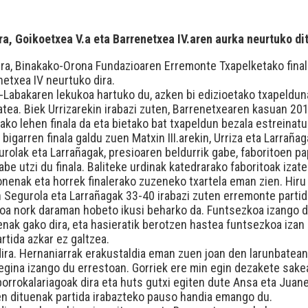
ra, Goikoetxea V.a eta Barrenetxea IV.aren aurka neurtuko di
rera, Binakako-Orona Fundazioaren Erremonte Txapelketako fina
etxea IV neurtuko dira.
a-Labakaren lekukoa hartuko du, azken bi edizioetako txapelduna
atea. Biek Urrizarekin irabazi zuten, Barrenetxearen kasuan 2
ko lehen finala da eta bietako bat txapeldun bezala estreinatu
igarren finala galdu zuen Matxin III.arekin, Urriza eta Larraña
egurolak eta Larrañagak, presioaren beldurrik gabe, faboritoen pa
be utzi du finala. Baliteke urdinak katedrarako faboritoak izate
nenak eta horrek finalerako zuzeneko txartela eman zien. Hiru 
n Segurola eta Larrañagak 33-40 irabazi zuten erremonte partid
resioa nork daraman hobeto ikusi beharko da. Funtsezkoa izango 
enak gako dira, eta hasieratik berotzen hastea funtsezkoa izan 
rtida azkar ez galtzea.
dira. Hernaniarrak erakustaldia eman zuen joan den larunbatea
egina izango du errestoan. Gorriek ere min egin dezakete sake
 borrokalariagoak dira eta huts gutxi egiten dute Ansa eta Juan
en dituenak partida irabazteko pauso handia emango du.