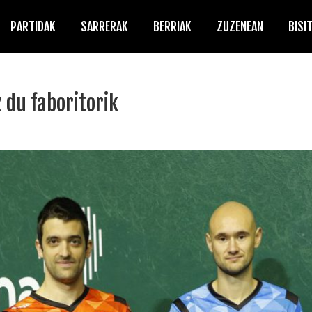
PARTIDAK
SARRERAK
BERRIAK
ZUZENEAN
BISI
 du faboritorik