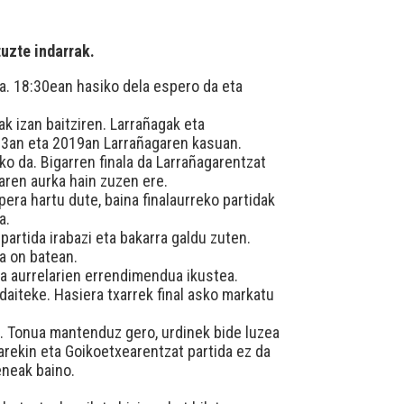
tuzte indarrak.
la. 18:30ean hasiko dela espero da eta
k izan baitziren. Larrañagak eta
013an eta 2019an Larrañagaren kasuan.
ko da. Bigarren finala da Larrañagarentzat
garen aurka hain zuzen ere.
pera hartu dute, baina finalaurreko partidak
a.
partida irabazi eta bakarra galdu zuten.
a on batean.
da aurrelarien errendimendua ikustea.
daiteke. Hasiera txarrek final asko markatu
n. Tonua mantenduz gero, urdinek bide luzea
arekin eta Goikoetxearentzat partida ez da
eneak baino.